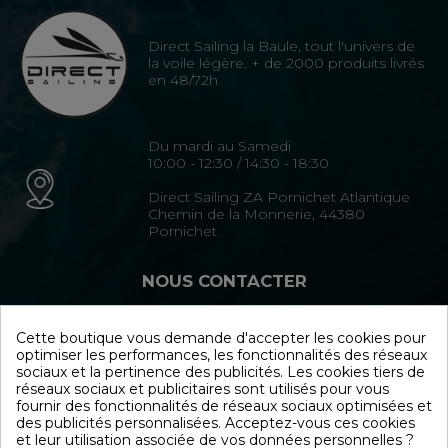
Direct Sailing la Baule, tout l'univers de
la voile légère. + de 2000 produits livrés
en 48/72h
Du mardi au Samedi
10:00 - 12:30 / 14:30 - 18:30
Direct Sailing ZA Pornichet Atlantique
Chemin de la Monnerie, 44380
Pornichet
NOUS CONTACTER
Cette boutique vous demande d'accepter les cookies pour
02 40 15 35 35
optimiser les performances, les fonctionnalités des réseaux
sociaux et la pertinence des publicités. Les cookies tiers de
Formulaire de contact
réseaux sociaux et publicitaires sont utilisés pour vous
fournir des fonctionnalités de réseaux sociaux optimisées et
des publicités personnalisées. Acceptez-vous ces cookies
NOUS SUIVRE
et leur utilisation associée de vos données personnelles ?