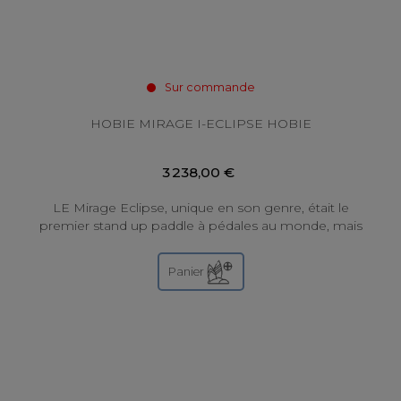
Sur commande
HOBIE MIRAGE I-ECLIPSE HOBIE
3 238,00 €
LE Mirage Eclipse, unique en son genre, était le
premier stand up paddle à pédales au monde, mais
Hobie est maintenant allés plus loin Il offre...
Panier