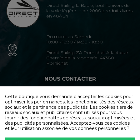
Direct Sailing la Baule, tout l'univers de
la voile légère. + de 2000 produits livrés
en 48/72h
Du mardi au Samedi
10:00 - 12:30 / 14:30 - 18:30
Direct Sailing ZA Pornichet Atlantique
Chemin de la Monnerie, 44380
Pornichet
NOUS CONTACTER
Cette boutique vous demande d'accepter les cookies pour
02 40 15 35 35
optimiser les performances, les fonctionnalités des réseaux
sociaux et la pertinence des publicités. Les cookies tiers de
Formulaire de contact
réseaux sociaux et publicitaires sont utilisés pour vous
fournir des fonctionnalités de réseaux sociaux optimisées et
des publicités personnalisées. Acceptez-vous ces cookies
NOUS SUIVRE
et leur utilisation associée de vos données personnelles ?