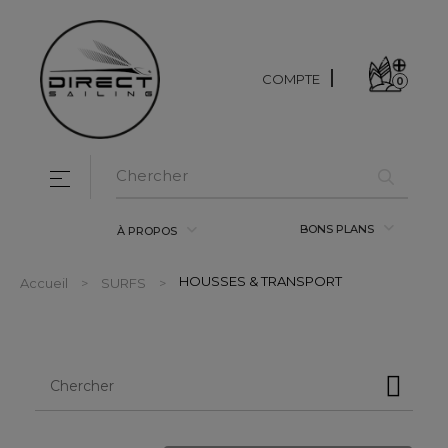
COMPTE
0
Basculer la navigation
☰
BONS PLANS
À PROPOS
HOUSSES & TRANSPORT
Accueil
SURFS