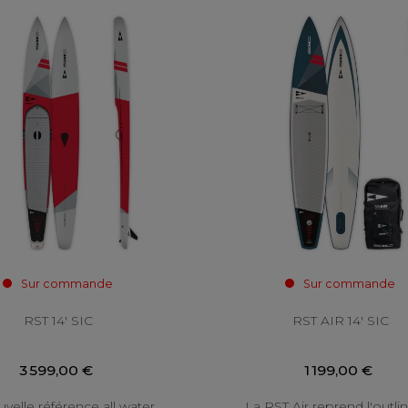
Sur commande
Sur commande
RST 14' SIC
RST AIR 14' SIC
3 599,00 €
1 199,00 €
velle référence all water
La RST Air reprend l'outli