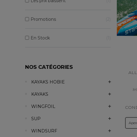
Les prix baissent
1
Promotions
2
En Stock
1
NOS CATÉGORIES
ALL
KAYAKS HOBIE
3 
KAYAKS
WINGFOIL
COND
CHAM
SUP
AWA
Aper
PLANC
WINDSURF
dé