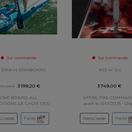
Sur commande
Sur commande
 STAR 14 STARBOARD
RS3 14' SIC
3 199,20 €
3 749,00 €
999,00 €
ONE BOARD, ALL
OFFRE PRE-COMMAN
ITIONS LE CHOIX DES
avant le 31/01/2025 - Di
PIONS DU MONDE ET
AVRIL 2026 DÉCOUVRE
RD DE LA MEILLEURE
TOUTE NOUVELLE RS3 !
Panier
Panier
çu rapide
Aperçu rapide
HE Pour les pagayeurs
compte à rebours est la
butants, mais aussi...
La...