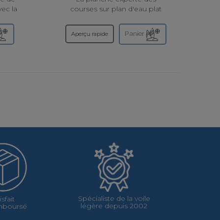
ec la
courses sur plan d'eau plat
sion
Dans un marché avec de
ne
nombreuses planches cross-
Panier
Aperçu rapide
es...
over, la XRS est passée maître
dans un...
Spécialiste de la voile
isfait
légère depuis 2002
mboursé