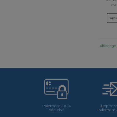
av
référ
Dugo
Aper
avec
Affichage 1
Paiement 100%
Réponse
sécurisé
Paiement 3