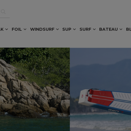
AK
FOIL
WINDSURF
SUP
SURF
BATEAU
B