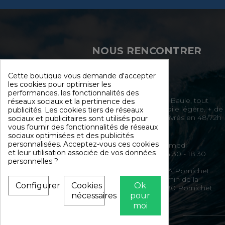
NOUS RENCONTRER
Cette boutique vous demande d'accepter
les cookies pour optimiser les
performances, les fonctionnalités des
Direct Sailing la Baule, tout
réseaux sociaux et la pertinence des
l'univers de la voile légère. + de
publicités. Les cookies tiers de réseaux
2000 produits livrés en 48/72h
sociaux et publicitaires sont utilisés pour
vous fournir des fonctionnalités de réseaux
sociaux optimisées et des publicités
personnalisées. Acceptez-vous ces cookies
Du mardi au Samedi
et leur utilisation associée de vos données
10:00 - 12:30 / 14:30 - 18:30
personnelles ?
Direct Sailing ZA Pornichet
Atlantique Chemin de la
Configurer
Cookies
Ok
Monnerie, 44380 Pornichet
nécessaires
pour
moi