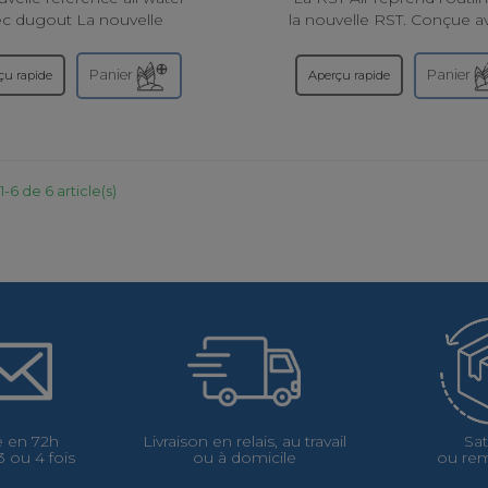
ec dugout La nouvelle
la nouvelle RST. Conçue av
ence SUP all-water avec
nouvelle technologie Fu
ut : la RST. Construite
Lite Welded (FLW) , u
Panier
Panier
çu rapide
Aperçu rapide
 la technologie Super...
technologie légère avec d
-6 de 6 article(s)
 en 72h
Livraison en relais, au travail
Sat
 ou 4 fois
ou à domicile
ou re