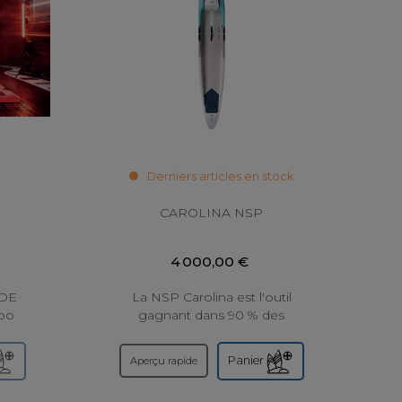
Derniers articles en stock
CAROLINA NSP
4 000,00 €
DE
La NSP Carolina est l'outil
spo
gagnant dans 90 % des
Z LA
conditions de course, ce qui en
 Le
fait l'une des planches les plus
Panier
Aperçu rapide
ncé.
performantes et imitées de...