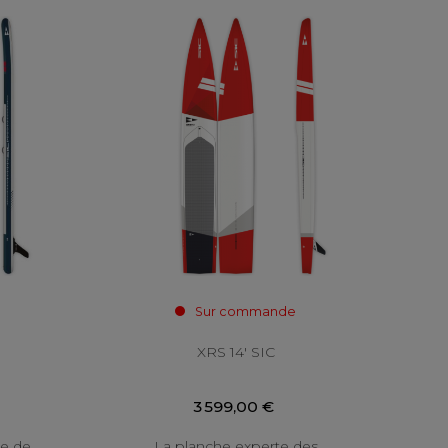
Sur commande
XRS 14' SIC
3 599,00 €
ne de
La planche experte des