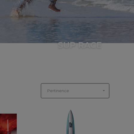
SUP RACE

Pertinence