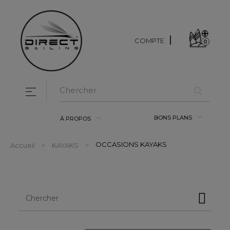
COMPTE
0
Basculer la navigation
☰
BONS PLANS
À PROPOS
OCCASIONS KAYAKS
Accueil
KAYAKS