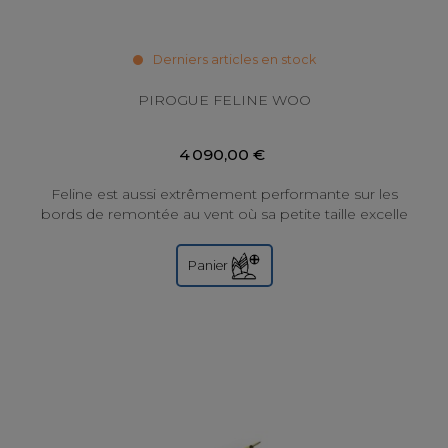
Derniers articles en stock
PIROGUE FELINE WOO
4 090,00 €
Feline est aussi extrêmement performante sur les
bords de remontée au vent où sa petite taille excelle
: elle ne plante jamais ni ne « tape »....
Panier