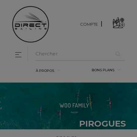
COMPTE
0
Basculer la navigation
☰
BONS PLANS
À PROPOS
PIROGUES