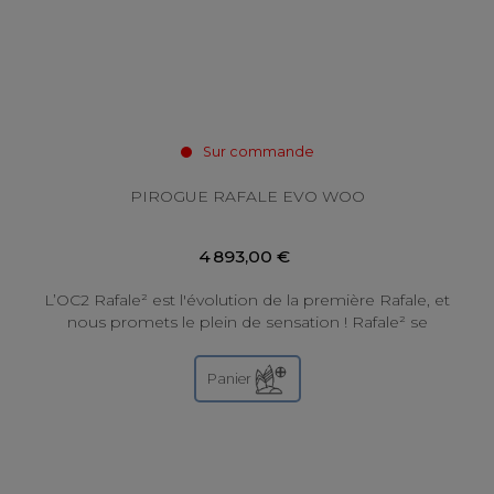
Sur commande
PIROGUE RAFALE EVO WOO
4 893,00 €
L’OC2 Rafale² est l'évolution de la première Rafale, et
nous promets le plein de sensation ! Rafale² se
révèle comme une pirogue performante et...
Panier