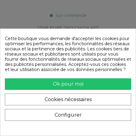
Sur commande
STAB PURE 2ND CHOIX AFS
Cette boutique vous demande d'accepter les cookies pour
optimiser les performances, les fonctionnalités des réseaux
199,00 €
229,00 €
sociaux et la pertinence des publicités. Les cookies tiers de
réseaux sociaux et publicitaires sont utilisés pour vous
ATTENTION, MATÉRIEL 2ND CHOIX (pouvant
fournir des fonctionnalités de réseaux sociaux optimisées et
présenter de légers défauts d'aspect, n'altérant pas
des publicités personnalisées. Acceptez-vous ces cookies
les performances) GRADE A - voir ci-dessous...
et leur utilisation associée de vos données personnelles ?
Panier
Ok pour moi
Cookies nécessaires
Affichage 1-21 de 21 article(s)
Configurer
Retour au sommet
