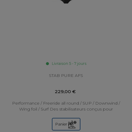
Livraison 5 - 7 jours
STAB PURE AFS
229,00 €
Performance / Freeride all round / SUP / Downwind /
Wing foil / Surf Des stabilisateurs conçus pour
débrider votre foil Pure dans toutes les...
Panier