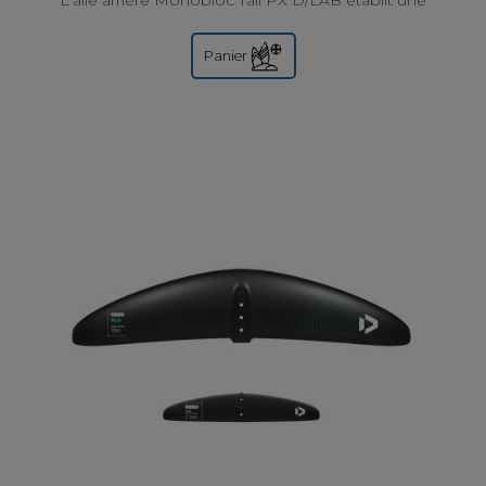
L'aile arrière Monobloc Tail PX D/LAB établit une
nouvelle référence en matière de design...
Panier