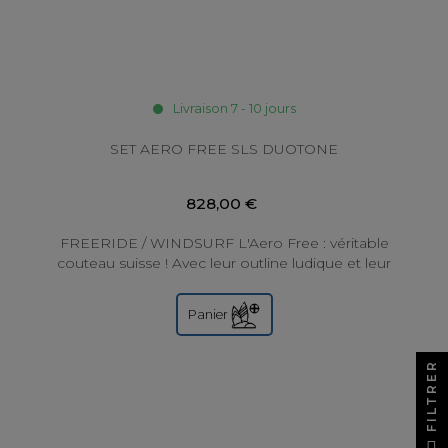
Livraison 7 - 10 jours
SET AERO FREE SLS DUOTONE
828,00 €
FREERIDE / WINDSURF L'Aero Free : véritable
couteau suisse ! Avec leur outline ludique et leur
profil à faible traînée, ces ailes...
Panier
FILTRER