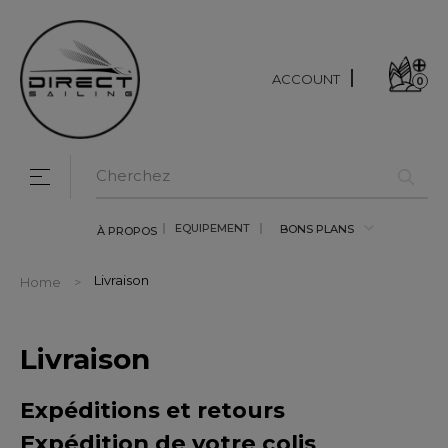
ACCOUNT
0
Toggle navigation
☰
EQUIPEMENT
BONS PLANS
À PROPOS
Livraison
Home
Livraison
Expéditions et retours
Expédition de votre colis