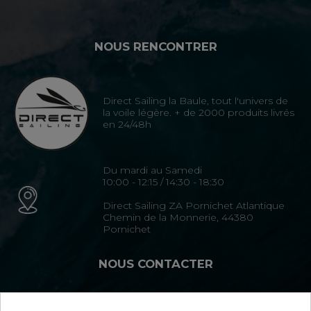
NOUS RENCONTRER
Direct Sailing la Baule, tout l'univers de
la voile légère. + de 2000 produits livrés
en 24/48h
Du mardi au Samedi
10:00 - 12:15 / 14:30 - 18:30
Direct Sailing ZA Pornichet Atlantique
Chemin de la Monnerie, 44380
Pornichet
NOUS CONTACTER
02 40 15 35 35