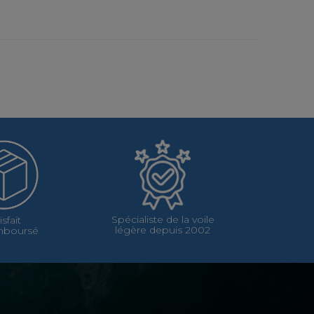
Spécialiste de la voile
isfait
légère depuis 2002
mboursé