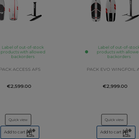
Label of out-of-stock
Label of out-of-stoc
products with allowed
products with allow
backorders
backorders
PACK ACCESS AFS
PACK EVO WINGFOIL 
€2,599.00
€2,999.00
Quick view
Quick view
Add to cart
Add to cart