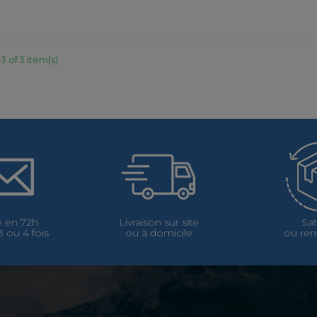
3 of 3 item(s)
 en 72h
Livraison sur site
Sat
 ou 4 fois
ou à domicile
ou re