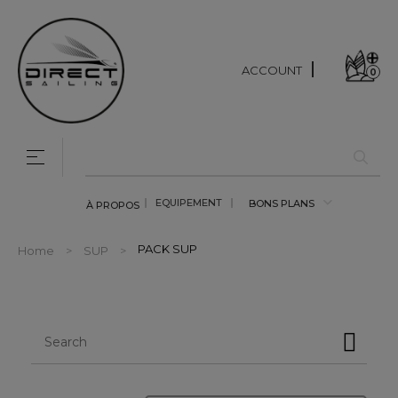
ACCOUNT
0
Toggle navigation
☰
EQUIPEMENT
BONS PLANS
À PROPOS
PACK SUP
Home
SUP