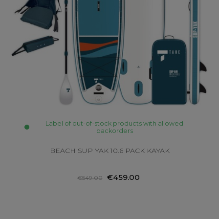
Label of out-of-stock products with allowed
backorders
BEACH SUP YAK 10.6 PACK KAYAK
€459.00
€549.00