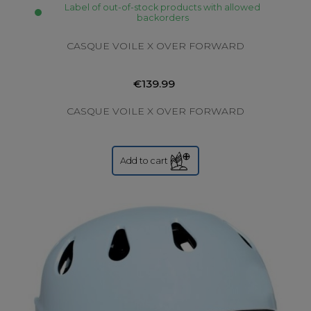
Label of out-of-stock products with allowed
backorders
CASQUE VOILE X OVER FORWARD
€139.99
CASQUE VOILE X OVER FORWARD
Add to cart