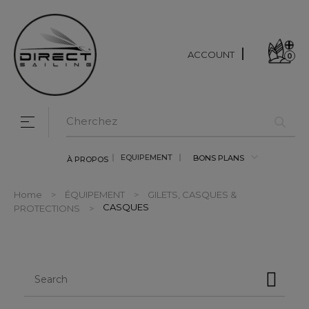
ACCOUNT
0
Toggle navigation
☰
EQUIPEMENT
BONS PLANS
À PROPOS
Home
ÉQUIPEMENT
GILETS, CASQUES &
CASQUES
PROTECTIONS