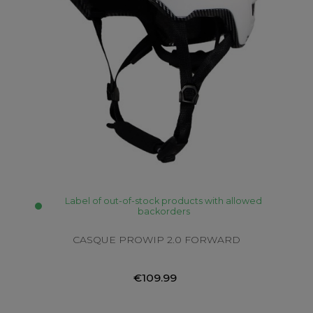
Label of out-of-stock products with allowed
backorders
CASQUE PROWIP 2.0 FORWARD
€109.99