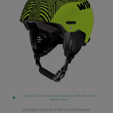
Label of out-of-stock products with allowed
backorders
CASQUE WIFLEX PRO 2.0 FORWARD