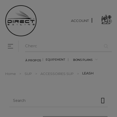
ACCOUNT
0
Toggle navigation
☰
EQUIPEMENT
BONS PLANS
À PROPOS
LEASH
Home
SUP
ACCESSOIRES SUP