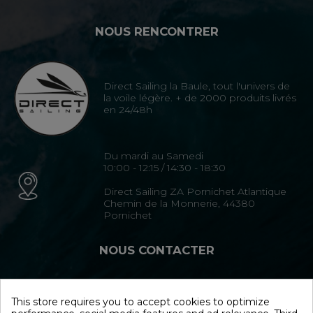
NOUS RENCONTRER
Direct Sailing la Baule, tout l'univers de
la voile légère. + de 2000 produits livrés
en 24/48h
Du mardi au Samedi
10:00 - 12:15 / 14:30 - 18:30
Direct Sailing ZA Pornichet Atlantique
Chemin de la Monnerie, 44380
Pornichet
NOUS CONTACTER
02 40 15 35 35
This store requires you to accept cookies to optimize