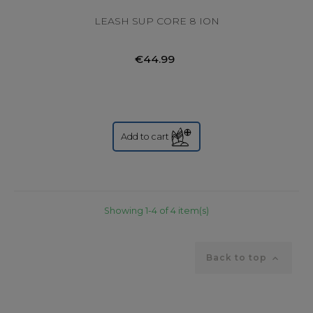
LEASH SUP CORE 8 ION
€44.99
Add to cart
Showing 1-4 of 4 item(s)
Back to top
