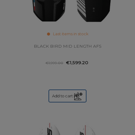
Last items in stock
BLACK BIRD MID LENGTH AFS
€1,599.20
€1,999.00
Add to cart