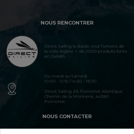
NOUS RENCONTRER
Direct Sailing la Baule, tout l'univers de
la voile légère. + de 2000 produits livrés
en 24/48h
Du mardi au Samedi
10:00 - 12:15 / 14:30 - 18:30
Direct Sailing ZA Pornichet Atlantique
Chemin de la Monnerie, 44380
Pornichet
NOUS CONTACTER