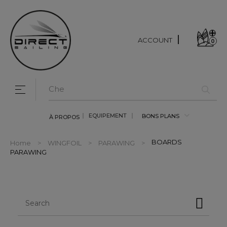
ACCOUNT
0
Toggle navigation
☰
EQUIPEMENT
BONS PLANS
À PROPOS
BOARDS
Home
WINGFOIL
PARAWING
PARAWING