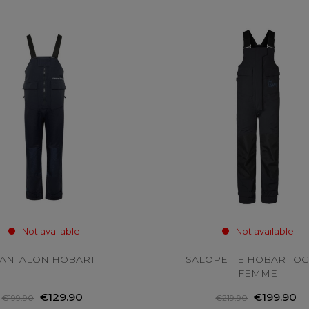
Not available
Not available
ANTALON HOBART
SALOPETTE HOBART O
FEMME
€129.90
€199.90
€199.90
€219.90