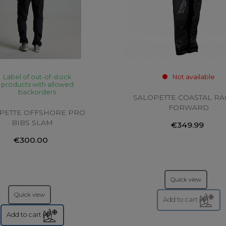
Label of out-of-stock
Not available
products with allowed
backorders
SALOPETTE COASTAL RA
FORWARD
PETTE OFFSHORE PRO
BIBS SLAM
€349.99
€300.00
Quick view
Quick view
Add to cart
Add to cart