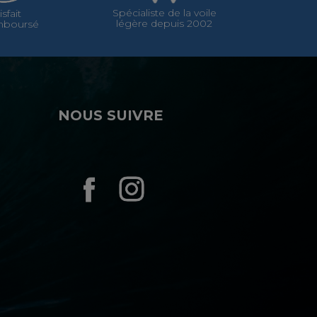
Spécialiste de la voile
isfait
légère depuis 2002
mboursé
NOUS SUIVRE