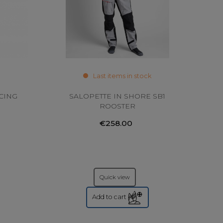
Last items in stock
CING
SALOPETTE IN SHORE SB1
ROOSTER
€258.00
Quick view
Add to cart