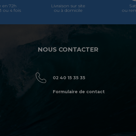
 en 72h
Livraison sur site
Sat
 ou 4 fois
ou à domicile
ou re
NOUS CONTACTER
02 40 15 35 35
Formulaire de contact