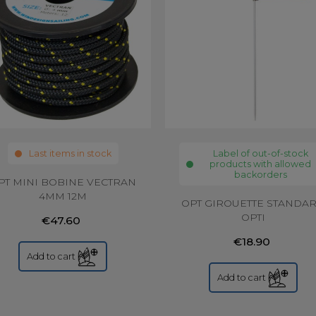
Last items in stock
Label of out-of-stock
products with allowed
backorders
PT MINI BOBINE VECTRAN
4MM 12M
OPT GIROUETTE STANDA
OPTI
€47.60
€18.90
Add to cart
Add to cart