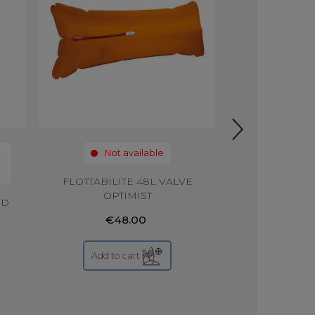
Not available
Not 
FLOTTABILITE 48L VALVE
OPT GREE
OPTIMIST
GOLD
RD
€48.00
€65
Add to cart
Add to 