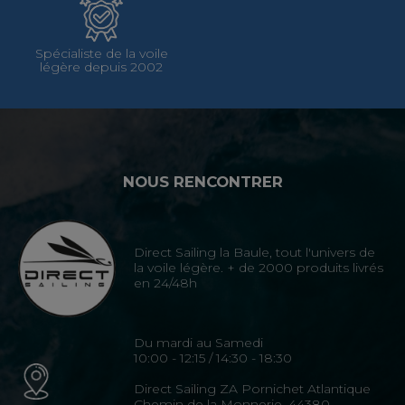
Spécialiste de la voile
légère depuis 2002
NOUS RENCONTRER
Direct Sailing la Baule, tout l'univers de
la voile légère. + de 2000 produits livrés
en 24/48h
Du mardi au Samedi
10:00 - 12:15 / 14:30 - 18:30
Direct Sailing ZA Pornichet Atlantique
Chemin de la Monnerie, 44380